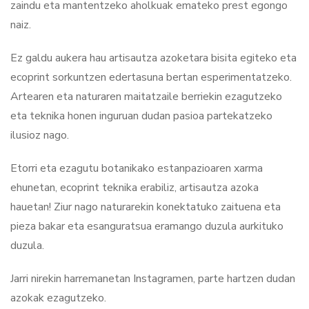
zaindu eta mantentzeko aholkuak emateko prest egongo
naiz.
Ez galdu aukera hau artisautza azoketara bisita egiteko eta
ecoprint sorkuntzen edertasuna bertan esperimentatzeko.
Artearen eta naturaren maitatzaile berriekin ezagutzeko
eta teknika honen inguruan dudan pasioa partekatzeko
ilusioz nago.
Etorri eta ezagutu botanikako estanpazioaren xarma
ehunetan, ecoprint teknika erabiliz, artisautza azoka
hauetan! Ziur nago naturarekin konektatuko zaituena eta
pieza bakar eta esanguratsua eramango duzula aurkituko
duzula.
Jarri nirekin harremanetan Instagramen, parte hartzen dudan
azokak ezagutzeko.