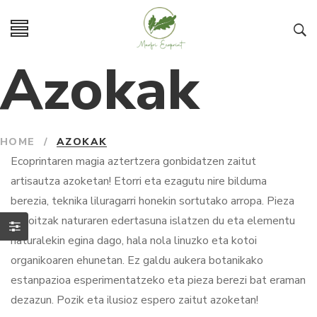
Azokak
HOME
/
AZOKAK
Ecoprintaren magia aztertzera gonbidatzen zaitut
artisautza azoketan! Etorri eta ezagutu nire bilduma
berezia, teknika liluragarri honekin sortutako arropa. Pieza
bakoitzak naturaren edertasuna islatzen du eta elementu
naturalekin egina dago, hala nola linuzko eta kotoi
organikoaren ehunetan. Ez galdu aukera botanikako
estanpazioa esperimentatzeko eta pieza berezi bat eraman
dezazun. Pozik eta ilusioz espero zaitut azoketan!