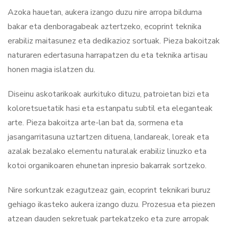
Azoka hauetan, aukera izango duzu nire arropa bilduma
bakar eta denboragabeak aztertzeko, ecoprint teknika
erabiliz maitasunez eta dedikazioz sortuak. Pieza bakoitzak
naturaren edertasuna harrapatzen du eta teknika artisau
honen magia islatzen du.
Diseinu askotarikoak aurkituko dituzu, patroietan bizi eta
koloretsuetatik hasi eta estanpatu subtil eta eleganteak
arte. Pieza bakoitza arte-lan bat da, sormena eta
jasangarritasuna uztartzen dituena, landareak, loreak eta
azalak bezalako elementu naturalak erabiliz linuzko eta
kotoi organikoaren ehunetan inpresio bakarrak sortzeko.
Nire sorkuntzak ezagutzeaz gain, ecoprint teknikari buruz
gehiago ikasteko aukera izango duzu. Prozesua eta piezen
atzean dauden sekretuak partekatzeko eta zure arropak