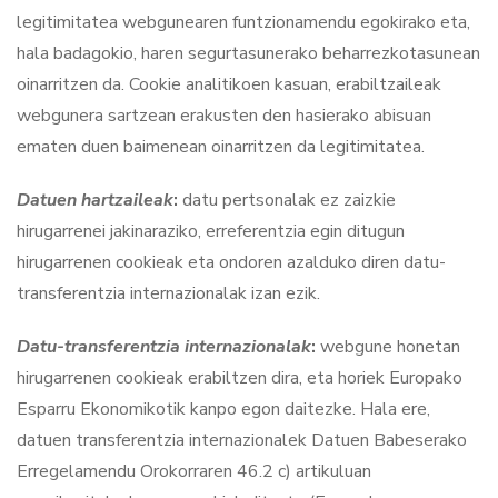
legitimitatea webgunearen funtzionamendu egokirako eta,
hala badagokio, haren segurtasunerako beharrezkotasunean
oinarritzen da. Cookie analitikoen kasuan, erabiltzaileak
webgunera sartzean erakusten den hasierako abisuan
ematen duen baimenean oinarritzen da legitimitatea.
Datuen hartzaileak
:
datu pertsonalak ez zaizkie
hirugarrenei jakinaraziko, erreferentzia egin ditugun
hirugarrenen cookieak eta ondoren azalduko diren datu-
transferentzia internazionalak izan ezik.
Datu-transferentzia internazionalak
:
webgune honetan
hirugarrenen cookieak erabiltzen dira, eta horiek Europako
Esparru Ekonomikotik kanpo egon daitezke. Hala ere,
datuen transferentzia internazionalek Datuen Babeserako
Erregelamendu Orokorraren 46.2 c) artikuluan