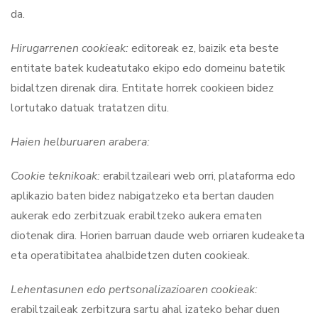
da.
Hirugarrenen cookieak:
editoreak ez, baizik eta beste
entitate batek kudeatutako ekipo edo domeinu batetik
bidaltzen direnak dira. Entitate horrek cookieen bidez
lortutako datuak tratatzen ditu.
Haien helburuaren arabera:
Cookie teknikoak:
erabiltzaileari web orri, plataforma edo
aplikazio baten bidez nabigatzeko eta bertan dauden
aukerak edo zerbitzuak erabiltzeko aukera ematen
diotenak dira. Horien barruan daude web orriaren kudeaketa
eta operatibitatea ahalbidetzen duten cookieak.
Lehentasunen edo pertsonalizazioaren cookieak:
erabiltzaileak zerbitzura sartu ahal izateko behar duen