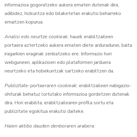
informazioa gogoratzeko aukera ematen dutenak dira,
adibidez, hizkuntza edo bilaketetan erakutsi beharreko
emaitzen kopurua.
Analisi edo neurtze cookieak:
hauek erabiltzaileen
portaera aztertzeko aukera ematen diete arduradunei, baita
iragarkien eraginak zenbatzeko ere. Informazio hori
webguneen, aplikazioen edo plataformen jarduera
neurtzeko eta hobekuntzak sartzeko erabiltzen da.
Publizitate-portaeraren cookieak:
erabiltzaileen nabigazio-
ohiturak behatuz lortutako informazioa gordetzen dutenak
dira. Hori erabilita, erabiltzailearen profila sortu eta
publizitate egokitua erakutsi daiteke.
Haien aktibo dauden denboraren arabera: