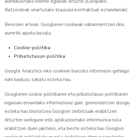
aurreikusitako berme egokiak dituzte (Europako
Batzordeak onartutako klausula kontraktual estandarrak).
Berezien artean, Googleren cookieak nabarmentzen dira,
aurretik aipatu bezala:
Cookie-politika
Pribatutasun-politika
Google Analytics-eko cookieei buruzko informazio gehiago
nahi baduzu, sakatu esteka hau.
Googleren cookie-politikaren eta pribatutasun-politikaren
inguruan emandako informazioaz gain, gomendatzen dizugu
esteka hau bisitatzea Googlen zerbitzuak erabiltzen
dituzten webgune edo aplikazioetako informazioa nola
erabiltzen duen jakiteko, eta beste esteka hau Googlen