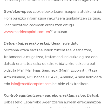
cookieak publizitatean nola erabiltzen diren ezagutzeko.
Gordetze-epea
:
cookie bakoitzaren iraupena aldakorra da.
Horri buruzko informazioa irakurtzera gonbidatzen zaitugu,
“Zer motatako cookieak erabiltzen ditugu
www.marfriecoprint.com-en
?” atalean.
Datuen babeserako eskubideak
:
zure datu
pertsonaletara sartzea, haiek zuzentzea, ezabatzea,
tratamendua mugatzea, tratamenduari aurka egitea edo
datuak eramatea eska dezakezu idatzizko eskaera bat
bidalita Mari Mar Frias Sanchez-i (Marfri Ecoprint), Plaza
Armurulanda, Nº1 behea, 01470, Amurrio, Araba helbidera
edo
info@marfriecoprint.com
helbide elektronikora.
Kontrol-agintaritzaren aurreko erreklamazioa
:
Datuak
Babesteko Espainiako Agentziaren aurrean erreklamazioa