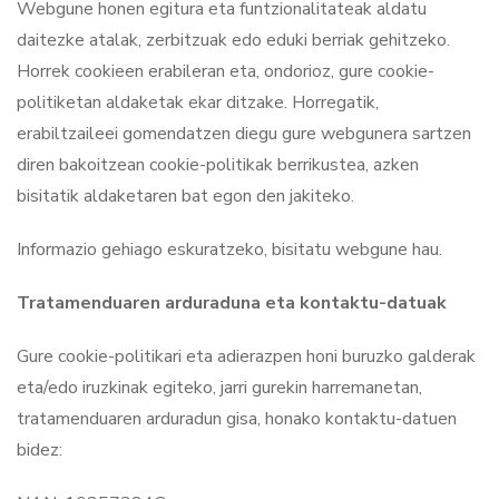
Webgune honen egitura eta funtzionalitateak aldatu
daitezke atalak, zerbitzuak edo eduki berriak gehitzeko.
Horrek cookieen erabileran eta, ondorioz, gure cookie-
politiketan aldaketak ekar ditzake. Horregatik,
erabiltzaileei gomendatzen diegu gure webgunera sartzen
diren bakoitzean cookie-politikak berrikustea, azken
bisitatik aldaketaren bat egon den jakiteko.
Informazio gehiago eskuratzeko, bisitatu webgune hau.
Tratamenduaren arduraduna eta kontaktu-datuak
Gure cookie-politikari eta adierazpen honi buruzko galderak
eta/edo iruzkinak egiteko, jarri gurekin harremanetan,
tratamenduaren arduradun gisa, honako kontaktu-datuen
bidez: