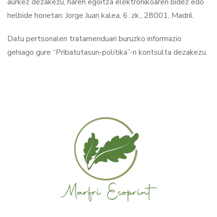
aurkez dezakezu, haren egoitza elektronikoaren bidez edo
helbide honetan: Jorge Juan kalea, 6. zk., 28001, Madril.
Datu pertsonalen tratamenduari buruzko informazio
gehiago gure “Pribatutasun-politika”-n kontsulta dezakezu.