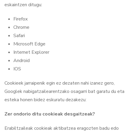
eskaintzen ditugu:
Firefox
Chrome
Safari
Microsoft Edge
Internet Explorer
Android
IOS
Cookieek jarraipenik egin ez dezaten nahi izanez gero,
Googlek nabigatzailearentzako osagarri bat garatu du eta
esteka honen bidez eskuratu dezakezu:
Zer ondorio ditu cookieak desgaitzeak?
Erabiltzaileak cookieak aktibatzea eragozten badu edo