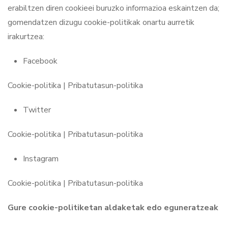
erabiltzen diren cookieei buruzko informazioa eskaintzen da;
gomendatzen dizugu cookie-politikak onartu aurretik
irakurtzea:
Facebook
Cookie-politika | Pribatutasun-politika
Twitter
Cookie-politika | Pribatutasun-politika
Instagram
Cookie-politika | Pribatutasun-politika
Gure cookie-politiketan aldaketak edo eguneratzeak