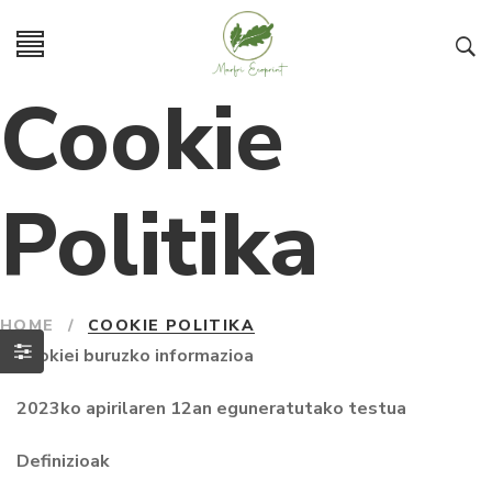
Cookie
Politika
HOME
/
COOKIE POLITIKA
Cookiei buruzko informazioa
2023ko apirilaren 12an eguneratutako testua
Definizioak