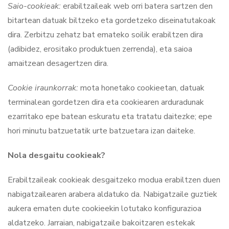
Saio-cookieak:
erabiltzaileak web orri batera sartzen den
bitartean datuak biltzeko eta gordetzeko diseinatutakoak
dira. Zerbitzu zehatz bat emateko soilik erabiltzen dira
(adibidez, erositako produktuen zerrenda), eta saioa
amaitzean desagertzen dira.
Cookie iraunkorrak:
mota honetako cookieetan, datuak
terminalean gordetzen dira eta cookiearen arduradunak
ezarritako epe batean eskuratu eta tratatu daitezke; epe
hori minutu batzuetatik urte batzuetara izan daiteke.
Nola desgaitu cookieak?
Erabiltzaileak cookieak desgaitzeko modua erabiltzen duen
nabigatzailearen arabera aldatuko da. Nabigatzaile guztiek
aukera ematen dute cookieekin lotutako konfigurazioa
aldatzeko. Jarraian, nabigatzaile bakoitzaren estekak