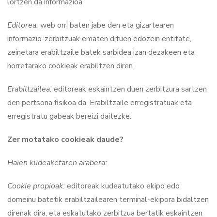
lortzen da informazioa.
Editorea:
web orri baten jabe den eta gizartearen
informazio-zerbitzuak ematen dituen edozein entitate,
zeinetara erabiltzaile batek sarbidea izan dezakeen eta
horretarako cookieak erabiltzen diren.
Erabiltzailea:
editoreak eskaintzen duen zerbitzura sartzen
den pertsona fisikoa da. Erabiltzaile erregistratuak eta
erregistratu gabeak bereizi daitezke.
Zer motatako cookieak daude?
Haien kudeaketaren arabera:
Cookie propioak:
editoreak kudeatutako ekipo edo
domeinu batetik erabiltzailearen terminal-ekipora bidaltzen
direnak dira, eta eskatutako zerbitzua bertatik eskaintzen