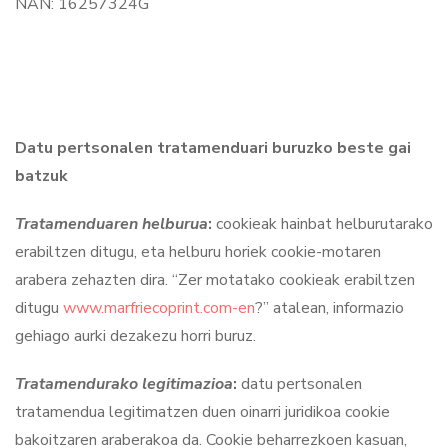
NAN: 16257324G
Datu pertsonalen tratamenduari buruzko beste gai
batzuk
Tratamenduaren helburua
:
cookieak hainbat helburutarako
erabiltzen ditugu, eta helburu horiek cookie-motaren
arabera zehazten dira. “Zer motatako cookieak erabiltzen
ditugu
www.marfriecoprint.com-en
?” atalean, informazio
gehiago aurki dezakezu horri buruz.
Tratamendurako legitimazioa
:
datu pertsonalen
tratamendua legitimatzen duen oinarri juridikoa cookie
bakoitzaren araberakoa da. Cookie beharrezkoen kasuan,