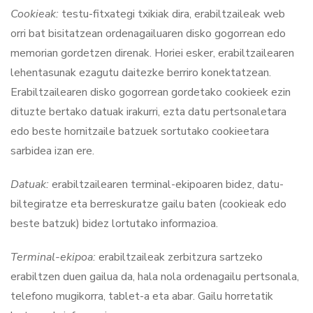
Cookieak:
testu-fitxategi txikiak dira, erabiltzaileak web
orri bat bisitatzean ordenagailuaren disko gogorrean edo
memorian gordetzen direnak. Horiei esker, erabiltzailearen
lehentasunak ezagutu daitezke berriro konektatzean.
Erabiltzailearen disko gogorrean gordetako cookieek ezin
dituzte bertako datuak irakurri, ezta datu pertsonaletara
edo beste hornitzaile batzuek sortutako cookieetara
sarbidea izan ere.
Datuak:
erabiltzailearen terminal-ekipoaren bidez, datu-
biltegiratze eta berreskuratze gailu baten (cookieak edo
beste batzuk) bidez lortutako informazioa.
Terminal-ekipoa:
erabiltzaileak zerbitzura sartzeko
erabiltzen duen gailua da, hala nola ordenagailu pertsonala,
telefono mugikorra, tablet-a eta abar. Gailu horretatik