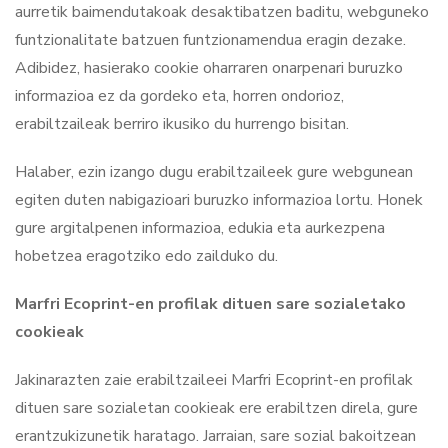
aurretik baimendutakoak desaktibatzen baditu, webguneko
funtzionalitate batzuen funtzionamendua eragin dezake.
Adibidez, hasierako cookie oharraren onarpenari buruzko
informazioa ez da gordeko eta, horren ondorioz,
erabiltzaileak berriro ikusiko du hurrengo bisitan.
Halaber, ezin izango dugu erabiltzaileek gure webgunean
egiten duten nabigazioari buruzko informazioa lortu. Honek
gure argitalpenen informazioa, edukia eta aurkezpena
hobetzea eragotziko edo zailduko du.
Marfri Ecoprint-en profilak dituen sare sozialetako
cookieak
Jakinarazten zaie erabiltzaileei Marfri Ecoprint-en profilak
dituen sare sozialetan cookieak ere erabiltzen direla, gure
erantzukizunetik haratago. Jarraian, sare sozial bakoitzean