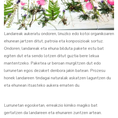
Landareak aukeratu ondoren, linuzko edo kotoi organikoaren
ehunean jartzen ditut, patroia eta konposizioak sortuz.
Ondoren, landareak eta ehuna bilduta pakete estu bat
egiten dut eta sendo lotzen ditut guztia bere lekua
mantentzeko. Paketea ur beroan murgiltzen dut edo
lurrunetan egos dezaket denbora jakin batean. Prozesu
honek landareen tindagai naturalak askatzen laguntzen du
eta ehunean itsasteko aukera ematen du.
Lurrunetan egosketan, erreakzio kimiko magiko bat
gertatzen da landareen eta ehunaren zuntzen artean.