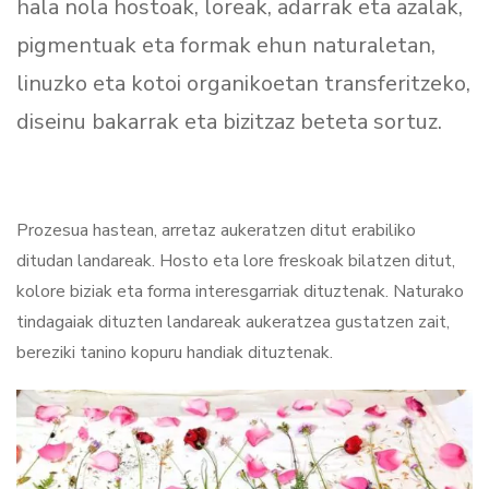
hala nola hostoak, loreak, adarrak eta azalak,
pigmentuak eta formak ehun naturaletan,
linuzko eta kotoi organikoetan transferitzeko,
diseinu bakarrak eta bizitzaz beteta sortuz.
Prozesua hastean, arretaz aukeratzen ditut erabiliko
ditudan landareak. Hosto eta lore freskoak bilatzen ditut,
kolore biziak eta forma interesgarriak dituztenak. Naturako
tindagaiak dituzten landareak aukeratzea gustatzen zait,
bereziki tanino kopuru handiak dituztenak.