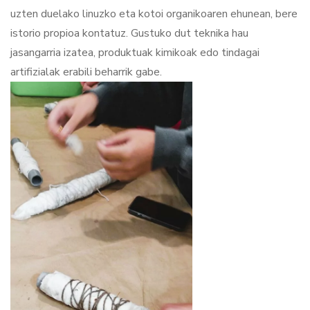
uzten duelako linuzko eta kotoi organikoaren ehunean, bere
istorio propioa kontatuz. Gustuko dut teknika hau
jasangarria izatea, produktuak kimikoak edo tindagai
artifizialak erabili beharrik gabe.