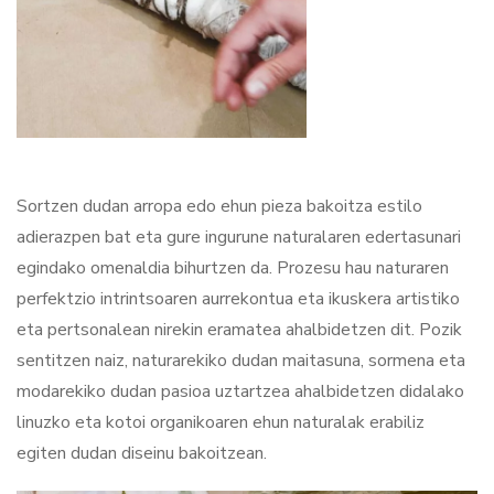
Sortzen dudan arropa edo ehun pieza bakoitza estilo
adierazpen bat eta gure ingurune naturalaren edertasunari
egindako omenaldia bihurtzen da. Prozesu hau naturaren
perfektzio intrintsoaren aurrekontua eta ikuskera artistiko
eta pertsonalean nirekin eramatea ahalbidetzen dit. Pozik
sentitzen naiz, naturarekiko dudan maitasuna, sormena eta
modarekiko dudan pasioa uztartzea ahalbidetzen didalako
linuzko eta kotoi organikoaren ehun naturalak erabiliz
egiten dudan diseinu bakoitzean.