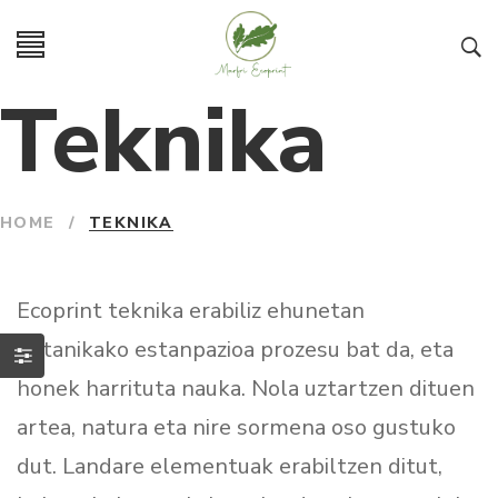
Teknika
HOME
/
TEKNIKA
Ecoprint teknika erabiliz ehunetan
botanikako estanpazioa prozesu bat da, eta
honek harrituta nauka. Nola uztartzen dituen
artea, natura eta nire sormena oso gustuko
dut. Landare elementuak erabiltzen ditut,