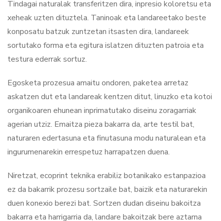
Tindagai naturalak transferitzen dira, inpresio koloretsu eta
xeheak uzten dituztela. Taninoak eta landareetako beste
konposatu batzuk zuntzetan itsasten dira, landareek
sortutako forma eta egitura islatzen dituzten patroia eta
testura ederrak sortuz.
Egosketa prozesua amaitu ondoren, paketea arretaz
askatzen dut eta landareak kentzen ditut, linuzko eta kotoi
organikoaren ehunean inprimatutako diseinu zoragarriak
agerian utziz. Emaitza pieza bakarra da, arte testil bat,
naturaren edertasuna eta finutasuna modu naturalean eta
ingurumenarekin errespetuz harrapatzen duena.
Niretzat, ecoprint teknika erabiliz botanikako estanpazioa
ez da bakarrik prozesu sortzaile bat, baizik eta naturarekin
duen konexio berezi bat. Sortzen dudan diseinu bakoitza
bakarra eta harrigarria da, landare bakoitzak bere aztarna