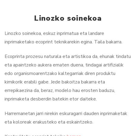
Linozko soinekoa
Linozko soinekoa, eskuz inprimatua eta landare
inprimaketako ecoprint teknikarekin egina. Taila bakarra.
Ecoprinta prozesu naturala eta artistikoa da, ehunak tindatu
eta apaintzeko aukera ematen duena, tindagai artifizialik
edo organismoarentzako kaltegarriak diren produktu
kimikorik erabili gabe. Jede bakoitza bakarra eta
errepikaezina da, beraz, modelo hau erosten baduzu,
inprimaketa desberdin batekin etor daiteke.
Harremanetan jarri nirekin eskuragarri dauden inprimaketak
eta koloreak erakusteko eta eskaintzeko.