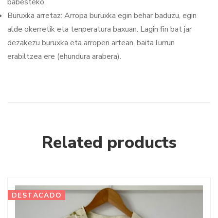
babesteko.
Buruxka arretaz: Arropa buruxka egin behar baduzu, egin
alde okerretik eta tenperatura baxuan. Lagin fin bat jar
dezakezu buruxka eta arropen artean, baita lurrun
erabiltzea ere (ehundura arabera).
Related products
DESTACADO