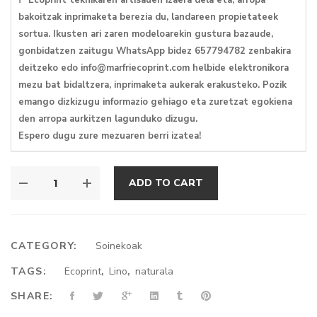
bakoitzak inprimaketa berezia du, landareen propietateek
sortua. Ikusten ari zaren modeloarekin gustura bazaude,
gonbidatzen zaitugu WhatsApp bidez 657794782 zenbakira
deitzeko edo info@marfriecoprint.com helbide elektronikora
mezu bat bidaltzera, inprimaketa aukerak erakusteko. Pozik
emango dizkizugu informazio gehiago eta zuretzat egokiena
den arropa aurkitzen lagunduko dizugu.
Espero dugu zure mezuaren berri izatea!
LINOZKO
ADD TO CART
SOINEKOA
QUANTITY
CATEGORY:
Soinekoak
TAGS:
Ecoprint
,
Lino
,
naturala
SHARE: