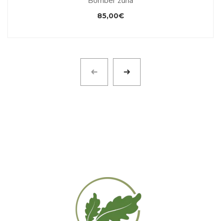
Bomber zuria
85,00
€