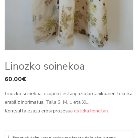
Linozko soinekoa
60,00
€
Linozko soinekoa, ecoprint estanpazio botanikoaren teknika
erabiliz inprimatua. Taila S, M, L eta XL.
Kontsulta ezazu erosi prozesua
esteka honetan
.
ℹ
Ecoprint teknikaren artisauen izaera dela eta, arropa