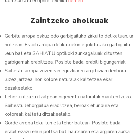
Kontsultatu ecoprint teknika
hemen
.
Zaintzeko aholkuak
Garbitu arropa eskuz edo garbigailuko zirkuito delikatuan, ur
hotzean. Erabili arropa delikatuekin egokitutako garbigailu
leun bat eta SAHIATU optikoki zurikagailuak dituzten
garbigarriak erabiltzea. Posible bada, erabili bigungarriak.
Saihestu arropa zuzenean eguzkiaren argi bizian denbora
luzez jartzea, hori kolore naturalak kaltetzea ekar
dezakeelako.
Lehortu itzazu itzalpean pigmentu naturalak mantentzeko.
Saihestu lehorgailua erabiltzea, beroak ehundura eta
koloreak kaltetu ditzakeelako.
Gorde arropa leku ilun eta lehor batean. Posible bada,
erabil ezazu ehun poltsa bat, hautsaren eta argiaren aurka