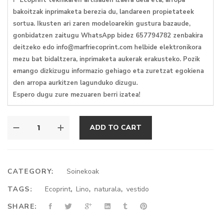
bakoitzak inprimaketa berezia du, landareen propietateek
sortua. Ikusten ari zaren modeloarekin gustura bazaude,
gonbidatzen zaitugu WhatsApp bidez 657794782 zenbakira
deitzeko edo info@marfriecoprint.com helbide elektronikora
mezu bat bidaltzera, inprimaketa aukerak erakusteko. Pozik
emango dizkizugu informazio gehiago eta zuretzat egokiena
den arropa aurkitzen lagunduko dizugu.
Espero dugu zure mezuaren berri izatea!
VESTIDO
ADD TO CART
DE
LINO
QUANTITY
CATEGORY:
Soinekoak
TAGS:
Ecoprint
,
Lino
,
naturala
,
vestido
SHARE: