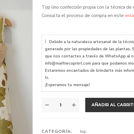
Top lino confección propia con la técnica de
Consulta el proceso de compra en este
enl
ℹ
Debido a la naturaleza artesanal de la técn
generado por las propiedades de las plantas. 
que nos contactes a través de WhatsApp al n
info@marfriecoprint.com para que podamos mos
Estaremos encantados de brindarte más inform
ti.
¡Esperamos tu mensaje!
TOP
AÑADIR AL CARRI
LINO
EVASE
CANTIDAD
CATEGORÍA:
top