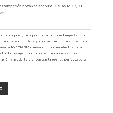
 estampación botánica ecoprint. Tallas M, L y XL.
ace
.
ica de ecoprint, cada prenda tiene un estampado único,
Si te gusta el modelo que estás viendo, te invitamos a
úmero 657794782 o envíes un correo electrónico a
trarte las opciones de estampados disponibles.
ación y ayudarte a encontrar la prenda perfecta para
TO