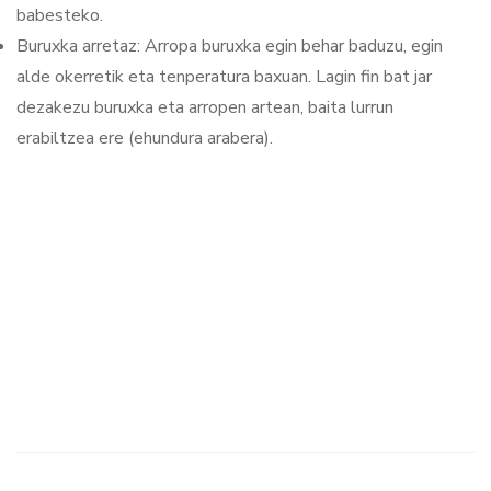
babesteko.
Buruxka arretaz: Arropa buruxka egin behar baduzu, egin
alde okerretik eta tenperatura baxuan. Lagin fin bat jar
dezakezu buruxka eta arropen artean, baita lurrun
erabiltzea ere (ehundura arabera).