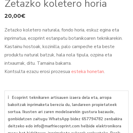
Zetazko koletero horia
20,00
€
Zetazko koletero naturala, fondo horia, eskuz egina eta
inprimatua, ecoprint estanpatu botanikoaren teknikarekin.
Kastainu hostoak, kozinilla, palo campeche eta beste
produktu natural batzuk, hala nola tipula, ozpina eta
intxaurrak, ditu. Tamaina bakarra.
Kontsulta ezazu erosi prozesua
esteka honetan
.
ℹ
Ecoprint teknikaren artisauen izaera dela eta, arropa
bakoitzak inprimaketa berezia du, landareen propietateek
sortua. Ikusten ari zaren modeloarekin gustura bazaude,
gonbidatzen zaitugu WhatsApp bidez 657794782 zenbakira
deitzeko edo info@marfriecoprint.com helbide elektronikora