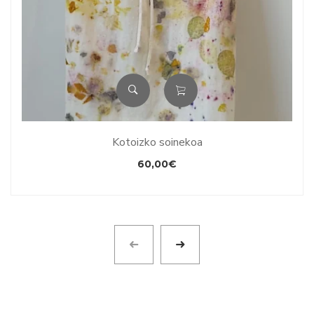
Kotoizko soinekoa
60,00
€