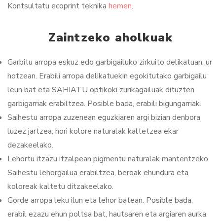
Kontsultatu ecoprint teknika
hemen
.
Zaintzeko aholkuak
Garbitu arropa eskuz edo garbigailuko zirkuito delikatuan, ur
hotzean. Erabili arropa delikatuekin egokitutako garbigailu
leun bat eta SAHIATU optikoki zurikagailuak dituzten
garbigarriak erabiltzea. Posible bada, erabili bigungarriak.
Saihestu arropa zuzenean eguzkiaren argi bizian denbora
luzez jartzea, hori kolore naturalak kaltetzea ekar
dezakeelako.
Lehortu itzazu itzalpean pigmentu naturalak mantentzeko.
Saihestu lehorgailua erabiltzea, beroak ehundura eta
koloreak kaltetu ditzakeelako.
Gorde arropa leku ilun eta lehor batean. Posible bada,
erabil ezazu ehun poltsa bat, hautsaren eta argiaren aurka