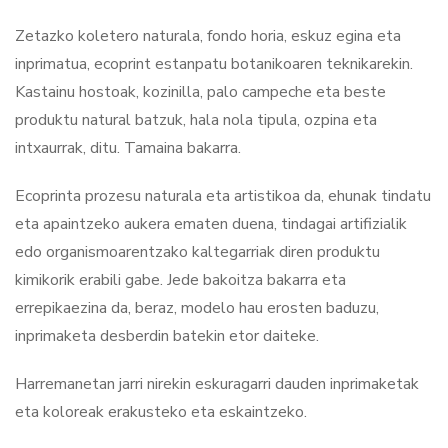
Zetazko koletero naturala, fondo horia, eskuz egina eta
inprimatua, ecoprint estanpatu botanikoaren teknikarekin.
Kastainu hostoak, kozinilla, palo campeche eta beste
produktu natural batzuk, hala nola tipula, ozpina eta
intxaurrak, ditu. Tamaina bakarra.
Ecoprinta prozesu naturala eta artistikoa da, ehunak tindatu
eta apaintzeko aukera ematen duena, tindagai artifizialik
edo organismoarentzako kaltegarriak diren produktu
kimikorik erabili gabe. Jede bakoitza bakarra eta
errepikaezina da, beraz, modelo hau erosten baduzu,
inprimaketa desberdin batekin etor daiteke.
Harremanetan jarri nirekin eskuragarri dauden inprimaketak
eta koloreak erakusteko eta eskaintzeko.