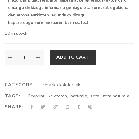
mezu bat bidaltzera, inprimaketa aukerak erakusteko. Pozik
emango dizkizugu informazio gehiago eta zuretzat egokiena
den arropa aurkitzen lagunduko dizugu.
Espero dugu zure mezuaren berri izatea!
10 in stock
ZETAZKO
ADD TO CART
KOLETERO
HORIA
QUANTITY
CATEGORY:
Zetazko koleteroak
TAGS:
Ecoprint
,
Koleteroa
,
naturala
,
zeta
,
zeta naturala
SHARE: